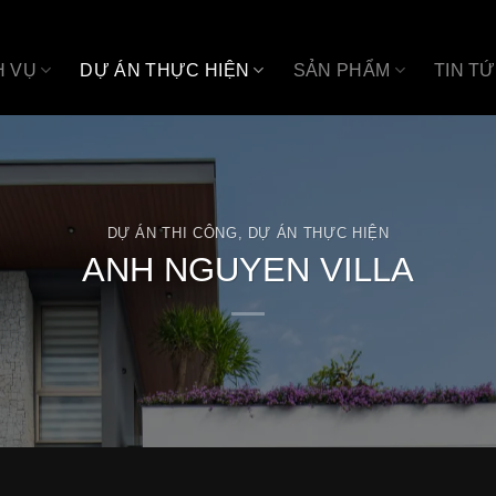
H VỤ
DỰ ÁN THỰC HIỆN
SẢN PHẨM
TIN T
DỰ ÁN THI CÔNG
,
DỰ ÁN THỰC HIỆN
ANH NGUYEN VILLA