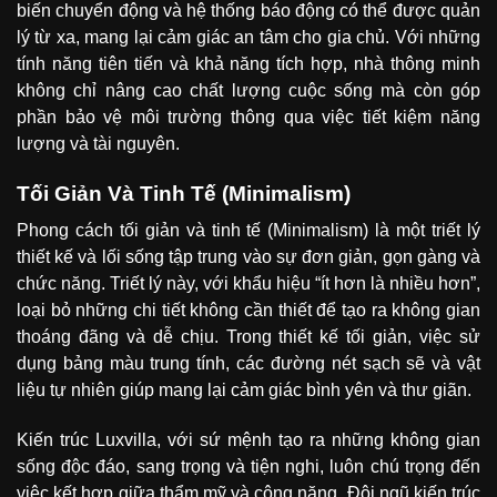
biến chuyển động và hệ thống báo động có thể được quản
lý từ xa, mang lại cảm giác an tâm cho gia chủ. Với những
tính năng tiên tiến và khả năng tích hợp, nhà thông minh
không chỉ nâng cao chất lượng cuộc sống mà còn góp
phần bảo vệ môi trường thông qua việc tiết kiệm năng
lượng và tài nguyên.
Tối Giản Và Tinh Tế (Minimalism)
Phong cách tối giản và tinh tế (Minimalism) là một triết lý
thiết kế và lối sống tập trung vào sự đơn giản, gọn gàng và
chức năng. Triết lý này, với khẩu hiệu “ít hơn là nhiều hơn”,
loại bỏ những chi tiết không cần thiết để tạo ra không gian
thoáng đãng và dễ chịu. Trong thiết kế tối giản, việc sử
dụng bảng màu trung tính, các đường nét sạch sẽ và vật
liệu tự nhiên giúp mang lại cảm giác bình yên và thư giãn.
Kiến trúc Luxvilla, với sứ mệnh tạo ra những không gian
sống độc đáo, sang trọng và tiện nghi, luôn chú trọng đến
việc kết hợp giữa thẩm mỹ và công năng. Đội ngũ kiến trúc